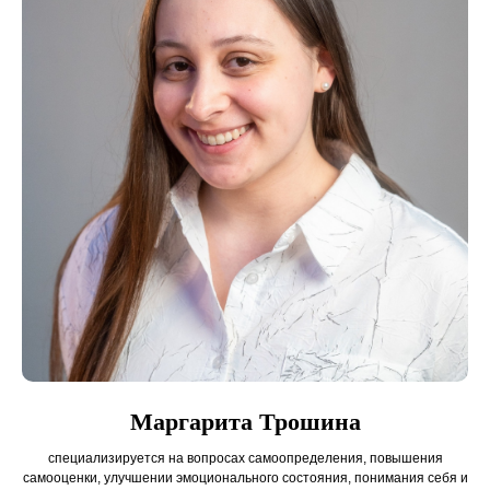
8-993-922-77-20
Маргарита Трошина
специализируется на вопросах самоопределения, повышения
e-mail: info@centr-impulse.ru
самооценки, улучшении эмоционального состояния, понимания себя и